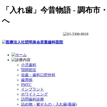
「入れ歯」今昔物語 - 調布
へ
小児歯科
顎関節症
虫歯・歯科口腔外科
歯周病
PMTC
インプラント
ホワイトニング
訪問歯科診療
詰め物・被せもの・入れ歯(義歯)