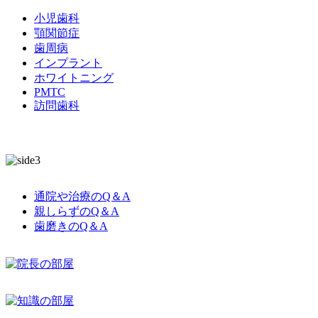
小児歯科
顎関節症
歯周病
インプラント
ホワイトニング
PMTC
訪問歯科
通院や治療のQ＆A
親しらずのQ＆A
歯磨きのQ＆A